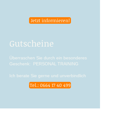
Jetzt informieren!
Gutscheine
Überraschen Sie durch ein besonderes
Geschenk:
PERSONAL TRAINING
Ich berate Sie gerne und unverbindlich
Tel.: 0664 17 40 499
http://peterrettenbacher.wordpress.com