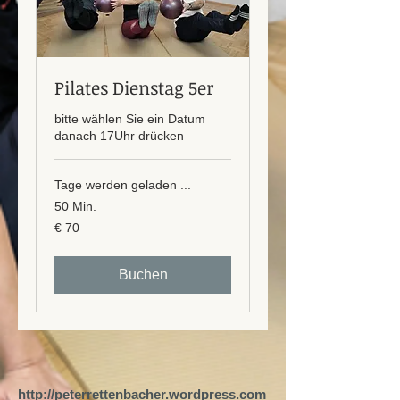
Pilates Dienstag 5er
bitte wählen Sie ein Datum
danach 17Uhr drücken
Tage werden geladen ...
50 Min.
70
€ 70
Euro
Buchen
http://peterrettenbacher.wordpress.com