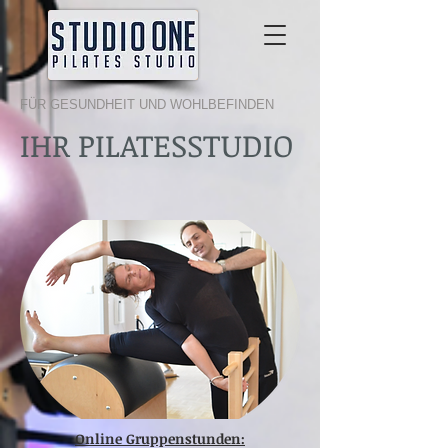
FÜR GESUNDHEIT UND WOHLBEFINDEN
IHR PILATESSTUDIO
Online Gruppenstunden: