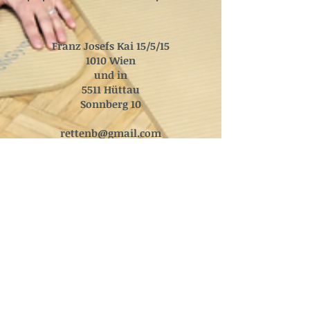
Franz Josefs Kai 15/5/15
1010 Wien
und in
5511 Hüttau
Sonnberg 10
rettenb@gmail.com
Tel: 0664 1740499
​© Copyright 2019 Fa. Peter Rettenbacher
Sonnberg 10, 5511 Hüttau