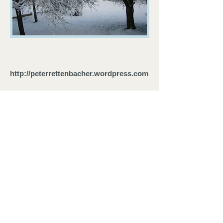
http://peterrettenbacher.wordpress.com
Franz Josefs Kai 15/5/15
1010 Wien
und in
5511 Hüttau
Sonnberg 10
rettenb@gmail.com
Tel: 0664 1740499
​© Copyright 2019 Fa. Peter Rettenbacher
Sonnberg 10, 5511 Hüttau